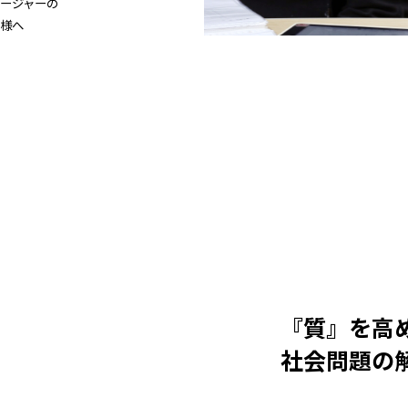
ージャーの
様へ
『質』を高
社会問題の