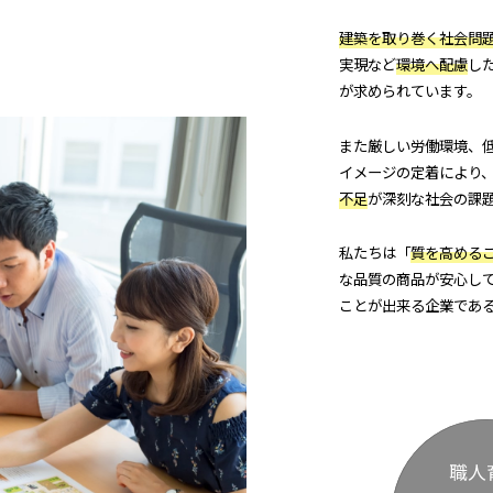
建築を取り巻く社会問
実現など
環境へ配慮
し
が求められています。
また厳しい労働環境、
イメージの定着により
不足
が深刻な社会の課
私たちは「
質を高める
な品質の商品が安心し
ことが出来る企業であ